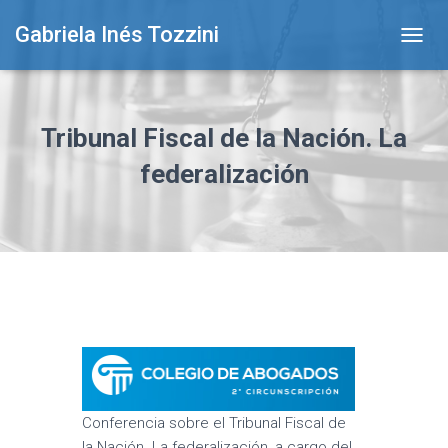
Gabriela Inés Tozzini
T
O
G
G
L
Tribunal Fiscal de la Nación. La
E
N
federalización
A
V
I
G
A
T
I
O
N
Conferencia sobre el Tribunal Fiscal de
la Nación. La federalización, a cargo del