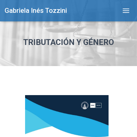
Gabriela Inés Tozzini
T
O
G
G
L
TRIBUTACIÓN Y GÉNERO
E
N
A
V
I
G
A
T
I
O
N