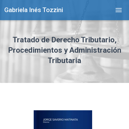
Gabriela Inés Tozzini
T
O
G
G
L
Tratado de Derecho Tributario,
E
N
Procedimientos y Administración
A
Tributaria
V
I
G
A
T
I
O
N