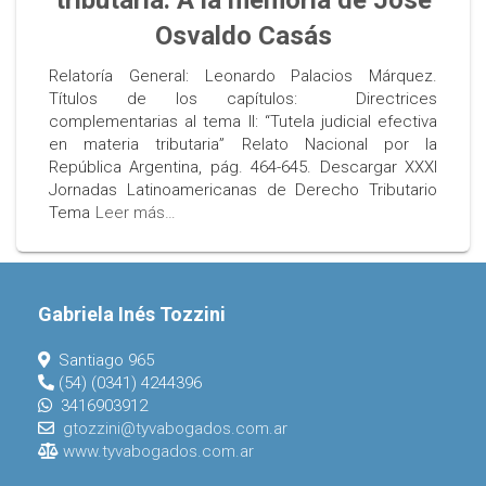
tributaria. A la memoria de José
Osvaldo Casás
Relatoría General: Leonardo Palacios Márquez.
Títulos de los capítulos: Directrices
complementarias al tema II: “Tutela judicial efectiva
en materia tributaria” Relato Nacional por la
República Argentina, pág. 464-645. Descargar XXXI
Jornadas Latinoamericanas de Derecho Tributario
Tema
Leer más…
Gabriela Inés Tozzini
Santiago 965
(54) (0341) 4244396
3416903912
gtozzini@tyvabogados.com.ar
www.tyvabogados.com.ar