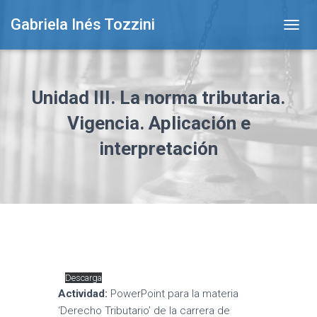
Gabriela Inés Tozzini
T
O
G
G
L
Unidad III. La norma tributaria.
E
N
Vigencia. Aplicación e
A
interpretación
V
I
G
A
T
I
O
N
Descarga
Actividad:
PowerPoint para la materia
‘Derecho Tributario’ de la carrera de