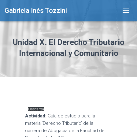
Gabriela Inés Tozzini
T
O
G
G
L
Unidad X. El Derecho Tributario
E
N
Internacional y Comunitario
A
V
I
G
A
T
I
O
N
Descarga
Actividad:
Guía de estudio para la
materia ‘Derecho Tributario’ de la
carrera de Abogacía de la Facultad de