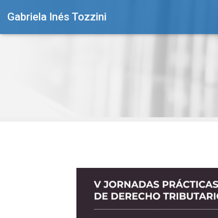
Gabriela Inés Tozzini