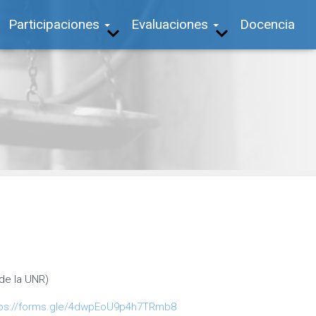
Participaciones
Evaluaciones
Docencia
 de la UNR)
tps://forms.gle/4dwpEoU9p4h7TRmb8