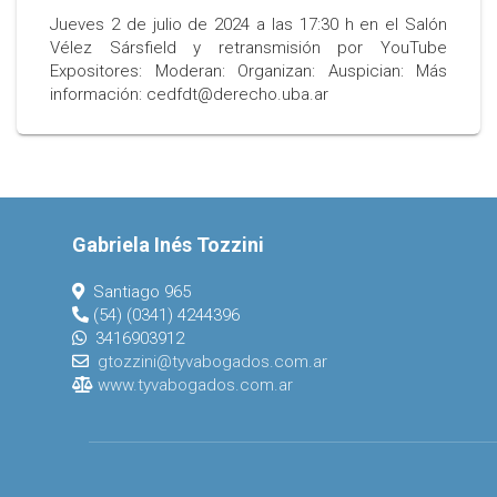
Jueves 2 de julio de 2024 a las 17:30 h en el Salón
Vélez Sársfield y retransmisión por YouTube
Expositores: Moderan: Organizan: Auspician: Más
información: cedfdt@derecho.uba.ar
Gabriela Inés Tozzini
Santiago 965
(54) (0341) 4244396
3416903912
gtozzini@tyvabogados.com.ar
www.tyvabogados.com.ar