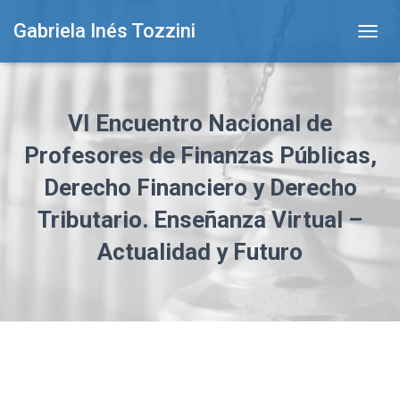
Gabriela Inés Tozzini
T
O
G
G
L
VI Encuentro Nacional de
E
N
Profesores de Finanzas Públicas,
A
Derecho Financiero y Derecho
V
I
Tributario. Enseñanza Virtual –
G
A
Actualidad y Futuro
T
I
O
N