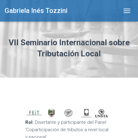
Gabriela Inés Tozzini
T
O
G
G
L
VII Seminario Internacional sobre
E
N
Tributación Local
A
V
I
G
A
T
I
O
N
Rol:
Disertante y participante del Panel
‘Coparticipación de tributos a nivel local
y nacional’.