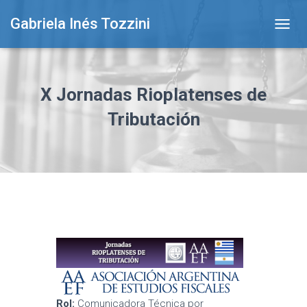
Gabriela Inés Tozzini
T
O
G
G
L
X Jornadas Rioplatenses de
E
N
Tributación
A
V
I
G
A
T
I
O
N
Rol:
Comunicadora Técnica por