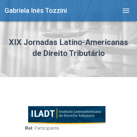
Gabriela Inés Tozzini
T
O
G
G
L
XIX Jornadas Latino-Americanas
E
N
de Direito Tributário
A
V
I
G
A
T
I
O
N
Rol:
Participante.