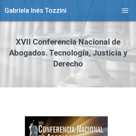
Gabriela Inés Tozzini
T
O
G
G
L
XVII Conferencia Nacional de
E
N
Abogados. Tecnología, Justicia y
A
Derecho
V
I
G
A
T
I
O
N