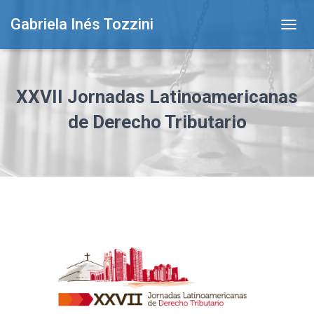
Gabriela Inés Tozzini
T
O
G
G
L
XXVII Jornadas Latinoamericanas
E
N
de Derecho Tributario
A
V
I
G
A
T
I
O
N