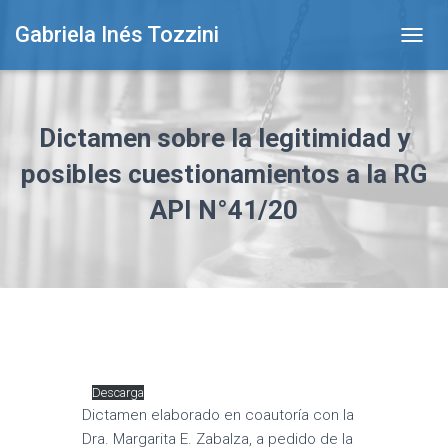
Gabriela Inés Tozzini
T
O
G
G
L
Dictamen sobre la legitimidad y
E
N
posibles cuestionamientos a la RG
A
API N°41/20
V
I
G
A
T
I
O
N
Descarga
Dictamen elaborado en coautoría con la
Dra. Margarita E. Zabalza, a pedido de la