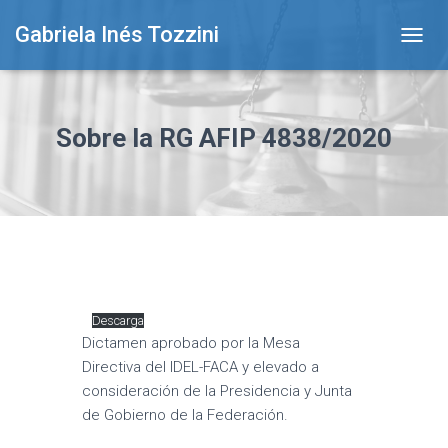
Gabriela Inés Tozzini
T
O
G
G
L
Sobre la RG AFIP 4838/2020
E
N
A
V
I
G
A
T
I
O
Descarga
N
Dictamen aprobado por la Mesa
Directiva del IDEL-FACA y elevado a
consideración de la Presidencia y Junta
de Gobierno de la Federación.