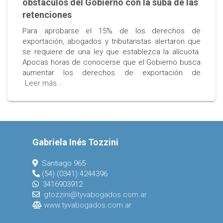
obstáculos del Gobierno con la suba de las
retenciones
Para aprobarse el 15% de los derechos de
exportación, abogados y tributaristas alertaron que
se requiere de una ley que establezca la alícuota.
Apocas horas de conocerse que el Gobierno busca
aumentar los derechos de exportación de
Leer más…
Gabriela Inés Tozzini
Santiago 965
(54) (0341) 4244396
3416903912
gtozzini@tyvabogados.com.ar
www.tyvabogados.com.ar