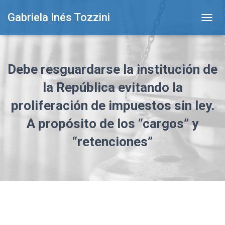
Gabriela Inés Tozzini
T
O
G
G
L
Debe resguardarse la institución de
E
N
la República evitando la
A
proliferación de impuestos sin ley.
V
I
A propósito de los “cargos” y
G
A
“retenciones”
T
I
O
N