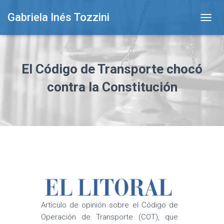
Gabriela Inés Tozzini
T
O
G
G
L
El Código de Transporte chocó
E
N
contra la Constitución
A
V
I
G
A
T
I
O
N
Artículo de opinión sobre el Código de
Operación de Transporte (COT), que