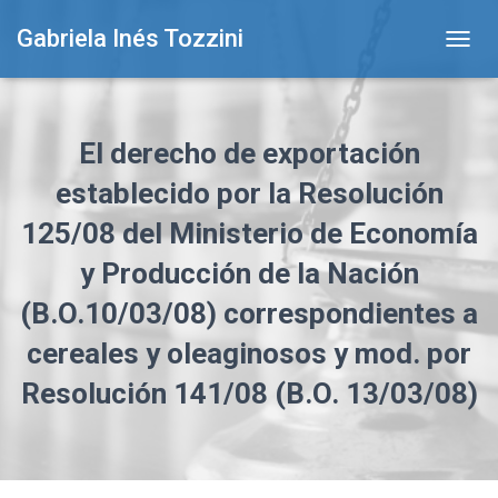
Gabriela Inés Tozzini
T
O
G
G
L
El derecho de exportación
E
N
establecido por la Resolución
A
125/08 del Ministerio de Economía
V
I
y Producción de la Nación
G
A
(B.O.10/03/08) correspondientes a
T
I
cereales y oleaginosos y mod. por
O
N
Resolución 141/08 (B.O. 13/03/08)