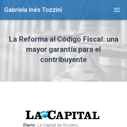
Gabriela Inés Tozzini
T
O
G
G
L
La Reforma al Código Fiscal: una
E
N
mayor garantía para el
A
contribuyente
V
I
G
A
T
I
O
N
Diario:
La Capital de Rosario,