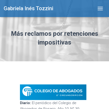
Gabriela Inés Tozzini
T
O
G
G
L
Más reclamos por retenciones
E
N
impositivas
A
V
I
G
A
T
I
O
N
Diario:
El periódico del Colegio de
Abogados de Rosario, Año 10, N° 39.