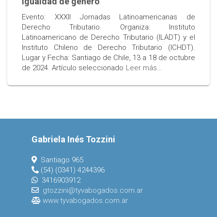
igualdad de género
Evento: XXXII Jornadas Latinoamericanas de
Derecho Tributario. Organiza: Instituto
Latinoamericano de Derecho Tributario (ILADT) y el
Instituto Chileno de Derecho Tributario (ICHDT).
Lugar y Fecha: Santiago de Chile, 13 a 18 de octubre
de 2024. Artículo seleccionado
Leer más…
Gabriela Inés Tozzini
Santiago 965
(54) (0341) 4244396
3416903912
gtozzini@tyvabogados.com.ar
www.tyvabogados.com.ar