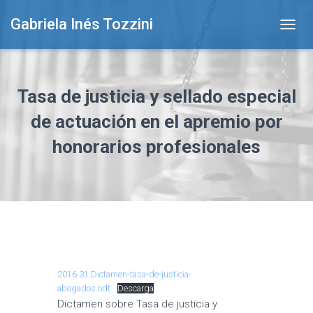
Gabriela Inés Tozzini
T
O
G
G
L
Tasa de justicia y sellado especial
E
N
de actuación en el apremio por
A
honorarios profesionales
V
I
G
A
T
I
O
N
2016.31.Dictamen-tasa-de-justicia-
abogados.odt
Descarga
Dictamen sobre Tasa de justicia y