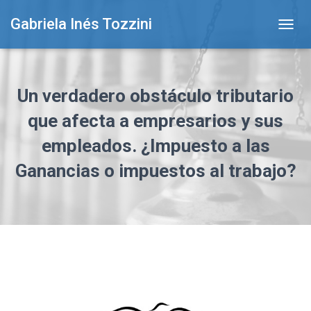
Gabriela Inés Tozzini
T
O
G
G
L
Un verdadero obstáculo tributario
E
N
que afecta a empresarios y sus
A
empleados. ¿Impuesto a las
V
I
Ganancias o impuestos al trabajo?
G
A
T
I
O
N